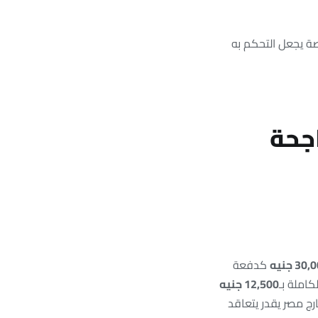
WordPre مع إضافات مخصصة يجعل التحكم به
اجحة
30 جنيه
كدفعة
كاملة بـ
12,500 جنيه
 خارج مصر يقدر يتعاقد