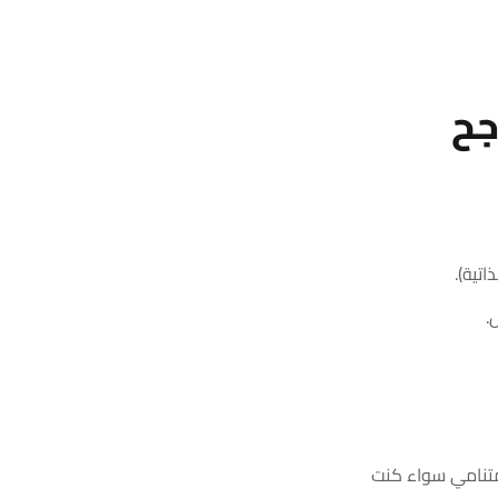
جح
.
تنامي سواء كنت